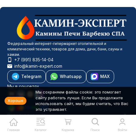
Федеральный интернет-гипермаркет отопительной и
климатический техники, товаров для дома, дачи, бани, сауны и
хамам.
+7 (991) 835-14-04
info@kamin-expert.com
Telegram
Whatsapp
MAX
Мы в соцсетях
Мы сохраняем файлы cookie: это помогает
сайту работать лучше. Если Вы продолжите
Хорошо
использовать сайт, мы будем считать, что Вас
это устраивает.
Каталог товаров
Компания
Информация
Главная
Каталог
Корзина
Поиск
Войти
Политика персональных данных