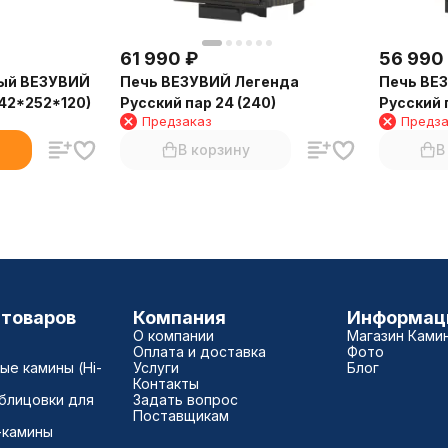
61 990
₽
56 990
ый ВЕЗУВИЙ
Печь ВЕЗУВИЙ Легенда
Печь ВЕ
142*252*120)
Русский пар 24 (240)
Русский п
Предзаказ
Предза
В корзину
В
 товаров
Компания
Информац
О компании
Магазин Ками
Оплата и доставка
Фото
е камины (Hi-
Услуги
Блог
Контакты
блицовки для
Задать вопрос
Поставщикам
-камины
а