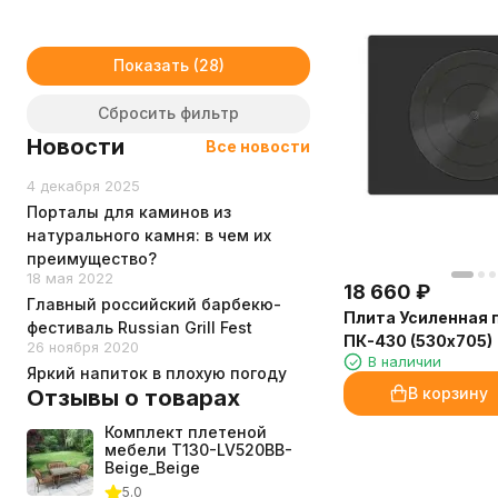
Показать
Сбросить фильтр
Новости
Все новости
4 декабря 2025
Порталы для каминов из
натурального камня: в чем их
преимущество?
18 мая 2022
18 660
₽
Главный российский барбекю-
Плита Усиленная 
фестиваль Russian Grill Fest
ПК-430 (530х705)
26 ноября 2020
В наличии
Яркий напиток в плохую погоду
В корзину
Отзывы о товарах
Комплект плетеной
мебели T130-LV520BB-
Beige_Beige
5.0