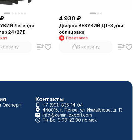
₽
4 930
₽
ЗУВИЙ Легенда
Дверца ВЕЗУВИЙ ДТ-3 для
ар 24 (271)
облицовки
каз
Предзаказ
 корзину
В корзину
ия
Контакты
н-Эксперт
+7 (991) 835-14-04
440015, г. Пенза, ул. Измайлова, д. 13
info@kamin-expert.com
Пн-Вс, 9:00–22:00 по мск.