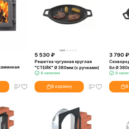
5 530
₽
3 790
₽
Решетка чугунная круглая
Сковород
каминная
"СТЕЙК" Ø 380мм (с ручками)
6л Ø 380
В наличии
В нали
В корзину
В