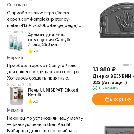
Светлана
О приобретении: https://kamin-
expert.com/komplekt-pletenoy-
mebeli-t130-lv-520bb-beige_beige/
Долго выбирала где приобрести
22 мая 2026
Аромат для спа-
этот комплект мебели, сравнивала
помещения Camylle
цены с учетом доставки. Выбор
Люкс, 250 мл
компании оказался правильным.
5.0
Доставили в срок, удобное для нас
Марина
время, помогли с разгрузкой.
Приобрела аромат Camylle Люкс
13 980
₽
Замечаний нет! Рекомендую и
для нашего медицинского центра.
компанию и выбранный нами
Дверка ВЕЗУВИЙ 
Хотелось создать приятную,
комплект мебели.
223 (Антрацит)
располагающую атмосферу для
8 марта 2026
Недостатки - Пока не обнаружили.
В наличии
Печь UUNISEPAT Erkkeri
пациентов, но при этом без резких
Katrilli
запахов. Этот аромат превзошёл
В корзину
5.0
ожидания!
Марина
Состав из эфирных масел каяпута,
Наконец-то установили нашу мечту
гваякового дерева, мяты и
— финскую печь Erkkeri Katrilli!
эвкалипта даёт именно тот эффект,
Выбирала долго, но не ошиблась.