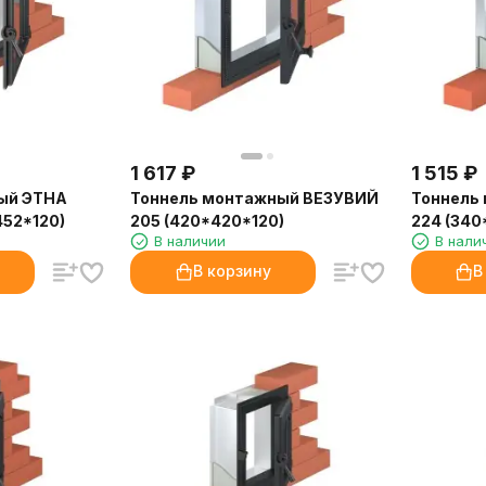
1 617
₽
1 515
₽
ый ЭТНА
Тоннель монтажный ВЕЗУВИЙ
Тоннель
52*120)
205 (420*420*120)
224 (340
В наличии
В нали
В корзину
В