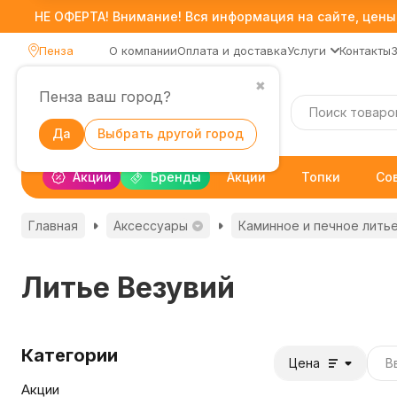
НЕ ОФЕРТА! Внимание! Вся информация на сайте, цены,
Пенза
О компании
Оплата и доставка
Услуги
Контакты
✖
Пенза ваш город?
Каталог
Да
Выбрать другой город
Акции
Бренды
Акции
Топки
Со
Главная
Аксессуары
Каминное и печное лить
Литье Везувий
Категории
Цена
Акции