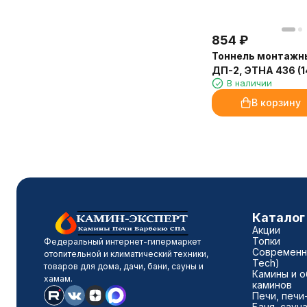
854
₽
Тоннель монтажн
ДП-2, ЭТНА 436 (
В наличии
В корзину
Каталог
Акции
Топки
Федеральный интернет-гипермаркет
Современны
отопительной и климатический техники,
Tech)
товаров для дома, дачи, бани, сауны и
Камины и о
хамам.
каминов
Печи, печи
Баня, саун