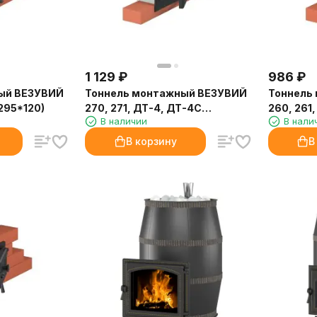
1 129
₽
986
₽
ый ВЕЗУВИЙ
Тоннель монтажный ВЕЗУВИЙ
Тоннель
*295*120)
270, 271, ДТ-4, ДТ-4С
260, 261
В наличии
В нали
(282*252*120)
(214*252
В корзину
В