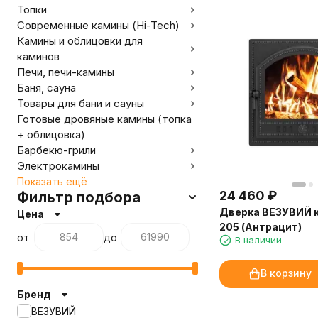
Топки
Современные камины (Hi-Tech)
Камины и облицовки для
каминов
Печи, печи-камины
Баня, сауна
Товары для бани и сауны
Готовые дровяные камины (топка
+ облицовка)
Барбекю-грили
Электрокамины
Показать ещё
24 460
₽
Фильтр подбора
Дверка ВЕЗУВИЙ 
Цена
205 (Антрацит)
от
до
В наличии
В корзину
Бренд
ВЕЗУВИЙ