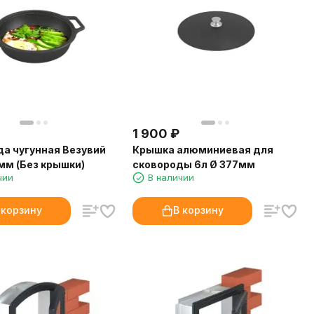
1 900
₽
а чугунная Везувий
Крышка алюминиевая для
мм (Без крышки)
сковороды 6л Ø 377мм
чии
В наличии
 корзину
В корзину