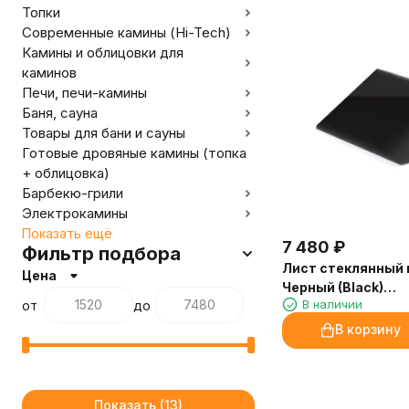
Топки
Современные камины (Hi-Tech)
Камины и облицовки для
каминов
Печи, печи-камины
Баня, сауна
Товары для бани и сауны
Готовые дровяные камины (топка
+ облицовка)
Барбекю-грили
Электрокамины
Показать ещё
7 480
₽
Фильтр подбора
Лист стеклянный
Цена
Черный (Black)
В наличии
от
до
(1100х1100х8мм) 
В корзину
Показать