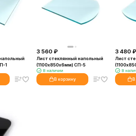
3 560
₽
3 480
 напольный
Лист стеклянный напольный
Лист ст
П-1
(1100х850х6мм) СП-5
(1100х85
В наличии
В нали
В корзину
В