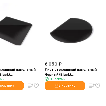
₽
6 050
₽
еклянный напольный
Лист стеклянный напольный
Black)
Черный (Black)
чии
В наличии
00х8мм) СП-2
(1100х850х8мм) СП-4
 корзину
В корзину