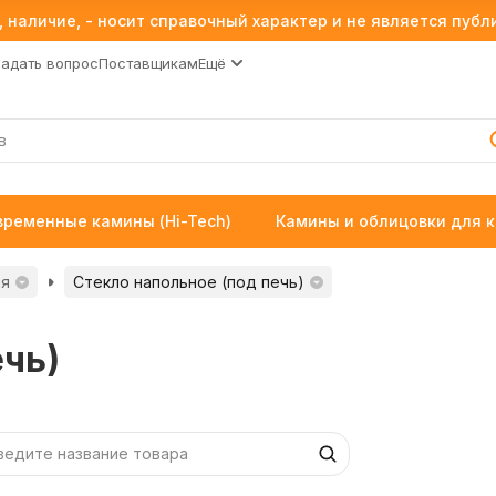
 наличие, - носит справочный характер и не является пуб
Задать вопрос
Поставщикам
Ещё
временные камины (Hi-Tech)
Камины и облицовки для 
ия
Стекло напольное (под печь)
ечь)