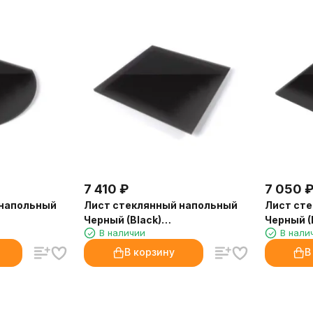
7 410
₽
7 050
 напольный
Лист стеклянный напольный
Лист ст
Черный (Black)
Черный (
В наличии
В нали
СП-3
(1100х1100х8мм) СП-1
(1100х11
В корзину
В