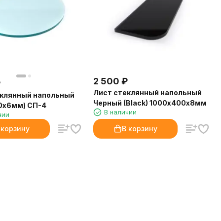
2 500
₽
₽
Лист стеклянный напольный
еклянный напольный
Черный (Black) 1000х400х8мм
0х6мм) СП-4
В наличии
чии
 корзину
В корзину