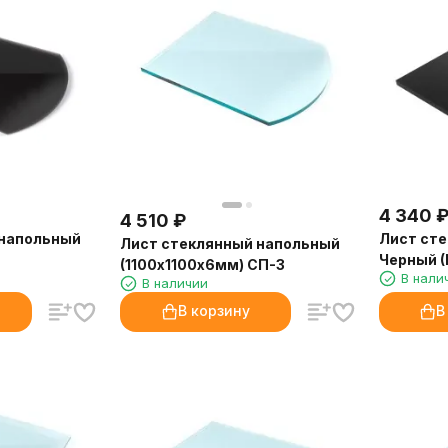
4 340
4 510
₽
 напольный
Лист ст
Лист стеклянный напольный
Черный (
(1100х1100х6мм) СП-3
В нали
П-5
В наличии
В корзину
В