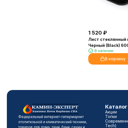
наполняет пространство энергией.
отлично, а встроенная духовка
Пациенты отмечают, что в центре
просто сказка!
стало приятнее находиться.
Благодарю консультантов «Камин-
Отдельно хочу отметить, что
Эксперт» за терпение и помощь в
аромат на молочной основе —
1 520
₽
выборе отделки. Доставка и
отлично растворяется в воде, не
установка прошли чётко по плану.
Лист стеклянный
оставляет следов на мебели и в
Очень довольна покупкой и
Черный (Black) 6
аромадиффузорах. Расход
сервисом!
В наличии
экономичный, флакона 250 мл
Марина, Санкт-Петербург
В корзину
хватит надолго.
Доставка от «Камин-Эксперт»
быстрая, упаковка надёжная.
Обязательно закажем ещё!
Марина, администратор
медицинского центра, Иркутск
Каталог
Акции
Топки
Федеральный интернет-гипермаркет
Современны
отопительной и климатический техники,
Tech)
товаров для дома, дачи, бани, сауны и