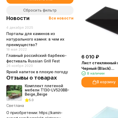
Сбросить фильтр
Новости
Все новости
4 декабря 2025
Порталы для каминов из
натурального камня: в чем их
преимущество?
18 мая 2022
Главный российский барбекю-
6 010
₽
фестиваль Russian Grill Fest
Лист стеклянный
26 ноября 2020
Черный (Black)
Яркий напиток в плохую погоду
В наличии
(1100х850х8мм) С
Отзывы о товарах
В корзину
Комплект плетеной
мебели T130-LV520BB-
Beige_Beige
5.0
Светлана
О приобретении: https://kamin-