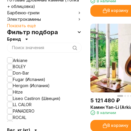
В наличии
+ облицовка)
В корзину
Барбекю-грили
Электрокамины
Показать ещё
Фильтр подбора
Бренд
Arkiane
BOLEY
Don-Bar
Fugar (Испания)
Hergom (Испания)
Hitze
Liseo Castiron (Швеция)
5 121 480
₽
LL CALOR
Камин Yan-Li (Arki
PANADERO
В наличии
ROCAL
Traforart
В корзину
Вес, кг (кг)
ЭКОКАМИН (Россия)