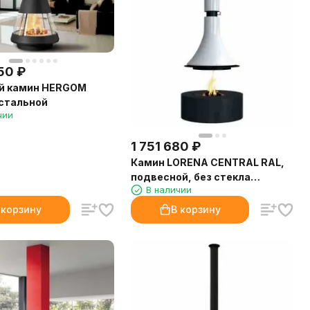
50
₽
й камин HERGOM
 стальной
чии
1 751 680
₽
Камин LORENA CENTRAL RAL,
подвесной, без стекла
В наличии
(Traforart)
 корзину
В корзину