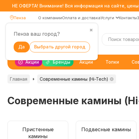
НЕ ОФЕРТА! Внимание! Вся информация на сайте, цены,
Пенза
О компании
Оплата и доставка
Услуги
Контакты
✖
Пенза ваш город?
Каталог
Да
Выбрать другой город
Акции
Бренды
Акции
Топки
Со
Главная
Современные камины (Hi-Tech)
Современные камины (Hi
Пристенные
Подвесные камины
камины