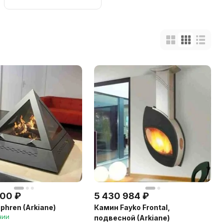
300
₽
5 430 984
₽
phren (Arkiane)
Камин Fayko Frontal,
чии
подвесной (Arkiane)