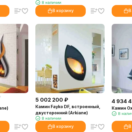
В наличии
В корзину
В
5 002 200
₽
4 934 
Камин Fayko DF, встроенный,
ane)
Камин Oxa
двусторонний (Arkiane)
В нали
В наличии
В корзину
В