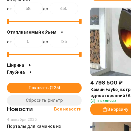
от
до
Отапливаемый объем
от
до
Ширина
Глубина
4 798 500
₽
Показать
Камин Fayko, вст
односторонний (Ar
Сбросить фильтр
В наличии
Новости
Все новости
В корзину
4 декабря 2025
Порталы для каминов из