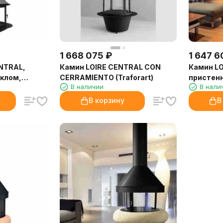
1 668 075
₽
1 647 6
NTRAL,
Камин LOIRE CENTRAL CON
Камин L
еклом,
CERRAMIENTO (Traforart)
пристен
В наличии
В нали
(Traforart
В корзину
В