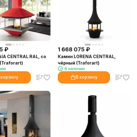
15
₽
1 668 075
₽
IA CENTRAL RAL, со
Камин LORENA CENTRAL,
Traforart)
чёрный (Traforart)
чии
В наличии
 корзину
В корзину