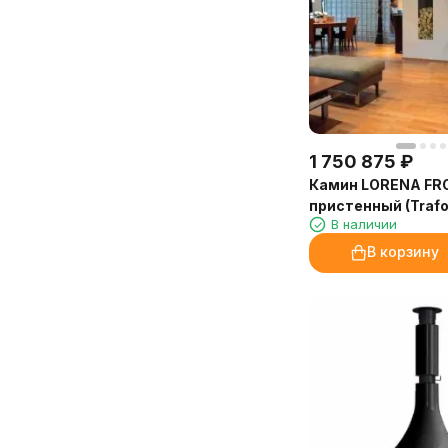
оставляет следов на мебели и в
Очень довольна покупкой и
аромадиффузорах. Расход
сервисом!
экономичный, флакона 250 мл
Марина, Санкт-Петербург
хватит надолго.
Доставка от «Камин-Эксперт»
быстрая, упаковка надёжная.
Обязательно закажем ещё!
1 750 875
₽
Камин LORENA FR
Марина, администратор
пристенный (Trafo
медицинского центра, Иркутск
В наличии
В корзину