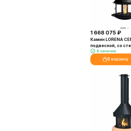
1 668 075
₽
Камин LORENA CE
подвесной, со ст
В наличии
чёрный (Traforart)
В корзину