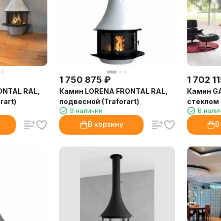
1 750 875
₽
1 702 1
ONTAL RAL,
Камин LORENA FRONTAL RAL,
Камин GA
rart)
подвесной (Traforart)
стеклом (
В наличии
В нали
В корзину
В