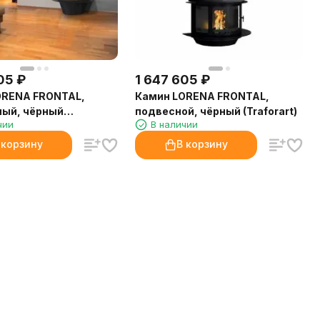
05
₽
1 647 605
₽
ORENA FRONTAL,
Камин LORENA FRONTAL,
ный, чёрный
подвесной, чёрный (Traforart)
чии
В наличии
)
 корзину
В корзину