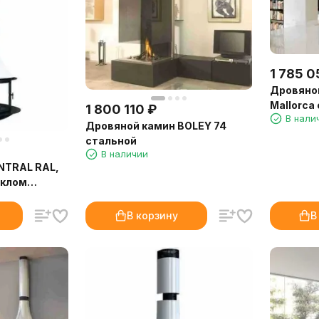
1 785 0
Дровяно
Mallorca
1 800 110
₽
В нали
Дровяной камин BOLEY 74
стальной
В наличии
NTRAL RAL,
еклом
В корзину
В