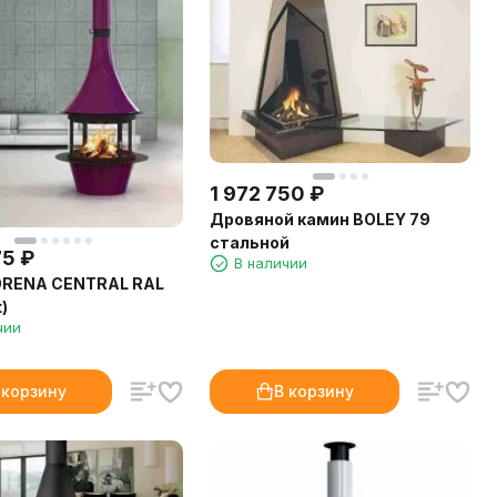
1 972 750
₽
Дровяной камин BOLEY 79
стальной
75
₽
В наличии
ORENA CENTRAL RAL
)
чии
 корзину
В корзину