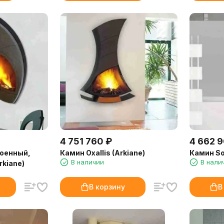
4 751 760
₽
4 662 
роенный,
Камин Oxallis (Arkiane)
Камин Soi
В наличии
В нали
kiane)
В корзину
В