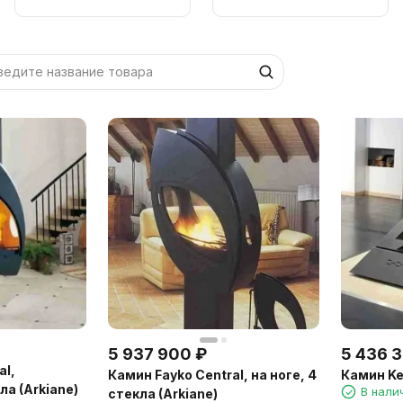
камины
5 937 900
₽
5 436 
al,
Камин Fayko Central, на ноге, 4
Камин Ke
ла (Arkiane)
В нали
стекла (Arkiane)