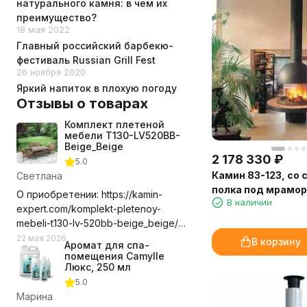
натурального камня: в чем их
преимущество?
18 мая 2022
Главный российский барбекю-
фестиваль Russian Grill Fest
26 ноября 2020
Яркий напиток в плохую погоду
Отзывы о товарах
Комплект плетеной
мебели T130-LV520BB-
Beige_Beige
2 178 330
₽
5.0
Камин 83-123, со 
Светлана
полка под мрамор
О приобретении: https://kamin-
В наличии
(Traforart)
expert.com/komplekt-pletenoy-
mebeli-t130-lv-520bb-beige_beige/
Долго выбирала где приобрести
22 мая 2026
В корзину
Аромат для спа-
этот комплект мебели, сравнивала
помещения Camylle
цены с учетом доставки. Выбор
Люкс, 250 мл
компании оказался правильным.
5.0
Доставили в срок, удобное для нас
Марина