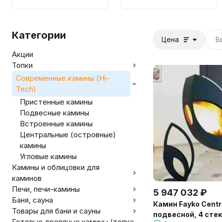
Категории
Цена
Акции
Топки
Современные камины (Hi-
Tech)
Пристенные камины
Подвесные камины
Встроенные камины
Центральные (островные)
камины
Угловые камины
Камины и облицовки для
каминов
Печи, печи-камины
5 947 032
₽
Баня, сауна
Камин Fayko Centr
Товары для бани и сауны
подвесной, 4 стек
Готовые дровяные камины (топка