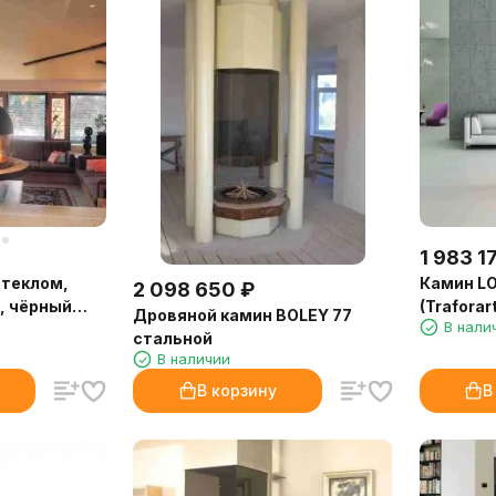
1 983 1
стеклом,
Камин L
2 098 650
₽
, чёрный
(Traforart
Дровяной камин BOLEY 77
В нали
стальной
В наличии
В корзину
В