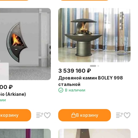
3 539 160
₽
Дровяной камин BOLEY 998
стальной
900
₽
В наличии
o (Arkiane)
чии
 корзину
В корзину