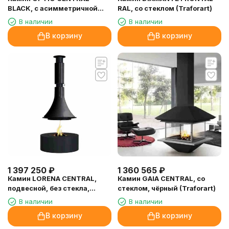
BLACK, с асимметричной
RAL, со стеклом (Traforart)
серебряной рамкой, h-7.3m
В наличии
В наличии
(Don-Bar)
В корзину
В корзину
1 397 250
₽
1 360 565
₽
Камин LORENA CENTRAL,
Камин GAIA CENTRAL, со
подвесной, без стекла,
стеклом, чёрный (Traforart)
чёрный (Traforart)
В наличии
В наличии
В корзину
В корзину