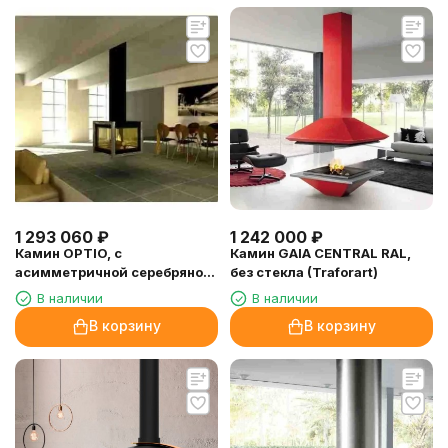
1 293 060
₽
1 242 000
₽
Камин OPTIO, с
Камин GAIA CENTRAL RAL,
асимметричной серебряной
без стекла (Traforart)
рамкой, h-3.2m (Don-Bar)
В наличии
В наличии
В корзину
В корзину