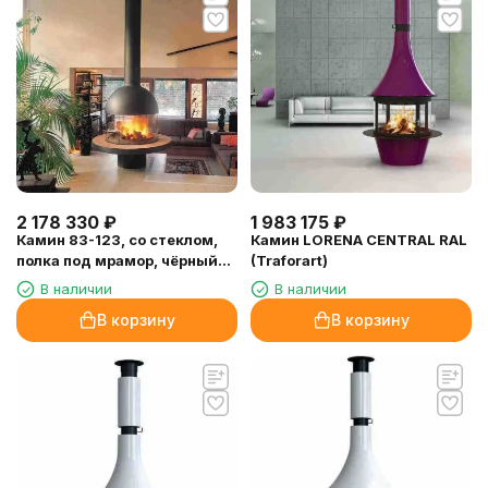
2 178 330
₽
1 983 175
₽
Камин 83-123, со стеклом,
Камин LORENA CENTRAL RAL
полка под мрамор, чёрный
(Traforart)
(Traforart)
В наличии
В наличии
В корзину
В корзину