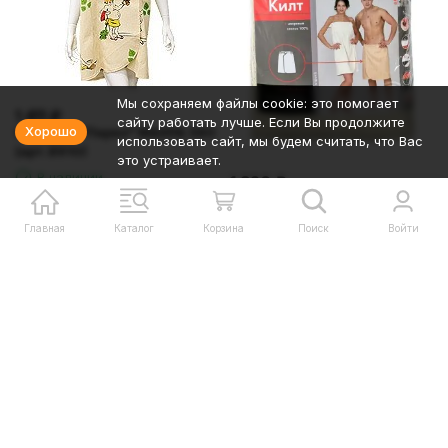
Мы сохраняем файлы cookie: это помогает
1 411
₽
сайту работать лучше. Если Вы продолжите
Хорошо
Накидка "Парео" МАХРА 380
использовать сайт, мы будем считать, что Вас
(арт.8910)
это устраивает.
В наличии
1 320
₽
Килт для бани бежевый
В наличии
Главная
Каталог
Корзина
Поиск
Войти
В корзину
В корзину