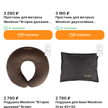
3 290
₽
3 190
₽
Простынь для матраса
Простынь для матраса
Woodson "Второе дыхание"
Woodson двухслойная
двухслойная
200х70
В наличии
В наличии
В корзину
В корзину
2 790
₽
2 790
₽
Подушка Woodson "Второе
Подушка для бани Woodson
дыхание" Brown
Gray 40x30