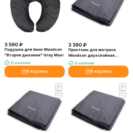
3 590
₽
3 390
₽
Подушка для бани Woodson
Простынь для матраса
"Второе дыхание" Gray Maxi
Woodson двухслойная
200х80
В наличии
В наличии
В корзину
В корзину