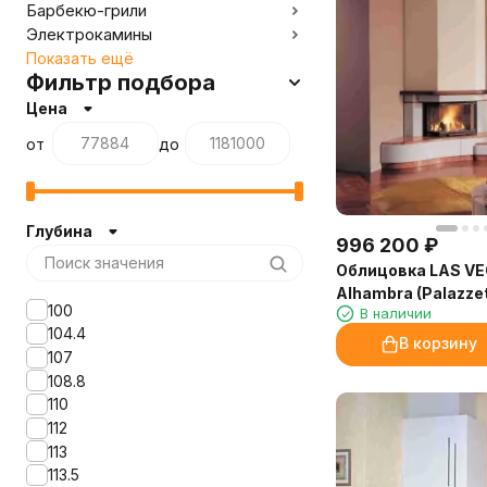
Барбекю-грили
Электрокамины
Показать ещё
Фильтр подбора
Цена
от
до
Глубина
996 200
₽
Облицовка LAS VE
Alhambra (Palazzet
100
В наличии
104.4
В корзину
107
108.8
110
112
113
113.5