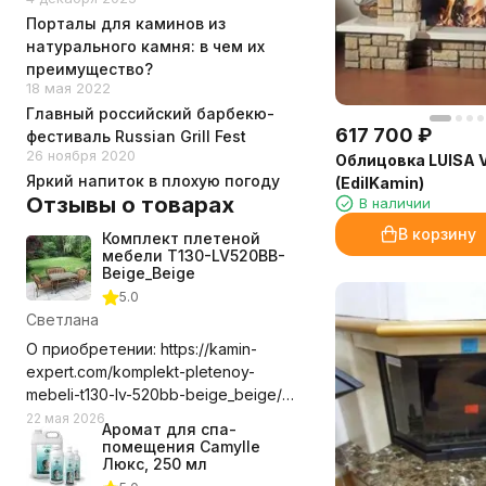
142.7
Порталы для каминов из
151
натурального камня: в чем их
152
преимущество?
18 мая 2022
154.5
170
Главный российский барбекю-
617 700
₽
фестиваль Russian Grill Fest
50
26 ноября 2020
Облицовка LUISA 
72
Яркий напиток в плохую погоду
(EdilKamin)
77
Отзывы о товарах
В наличии
80.5
81
В корзину
Комплект плетеной
82
мебели T130-LV520BB-
Beige_Beige
83
5.0
84
Светлана
85
86.5
О приобретении: https://kamin-
expert.com/komplekt-pletenoy-
87.5
mebeli-t130-lv-520bb-beige_beige/
88.3
Долго выбирала где приобрести
90
22 мая 2026
Аромат для спа-
этот комплект мебели, сравнивала
91.5
помещения Camylle
цены с учетом доставки. Выбор
Люкс, 250 мл
93
компании оказался правильным.