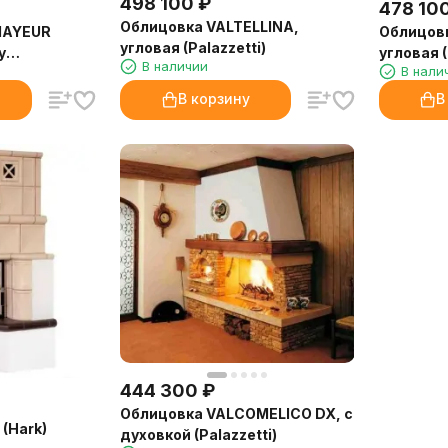
498 100
₽
478 10
Облицовка VALTELLINA,
MAYEUR
Облицовк
угловая (Palazzetti)
у
угловая (
В наличии
В нали
FRONT
В корзину
В
444 300
₽
Облицовка VALCOMELICO DX, с
 (Hark)
духовкой (Palazzetti)