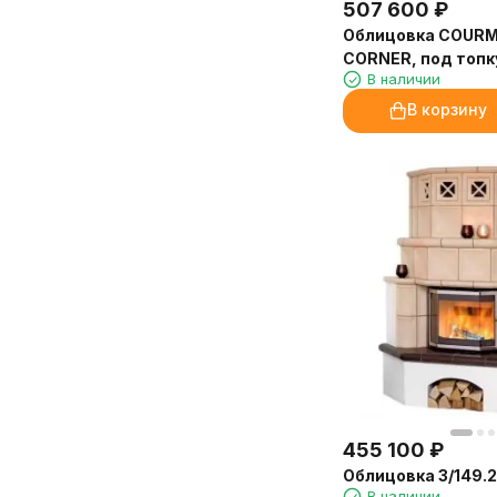
507 600
₽
Облицовка COUR
CORNER, под топк
В наличии
MONOBLOCCO 78 
(Palazzetti)
В корзину
455 100
₽
Облицовка 3/149.2
В наличии