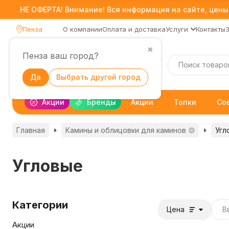
НЕ ОФЕРТА! Внимание! Вся информация на сайте, цены,
Пенза
О компании
Оплата и доставка
Услуги
Контакты
✖
Пенза ваш город?
Каталог
Да
Выбрать другой город
Акции
Бренды
Акции
Топки
Со
Главная
Камины и облицовки для каминов
Угл
Угловые
Категории
Цена
Акции