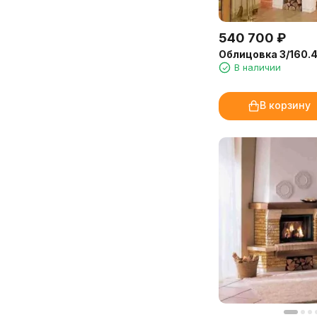
аромат на молочной основе —
выборе отделки. Доставка и
отлично растворяется в воде, не
установка прошли чётко по плану.
оставляет следов на мебели и в
Очень довольна покупкой и
540 700
₽
аромадиффузорах. Расход
сервисом!
Облицовка 3/160.4
экономичный, флакона 250 мл
Марина, Санкт-Петербург
В наличии
хватит надолго.
Доставка от «Камин-Эксперт»
В корзину
быстрая, упаковка надёжная.
Обязательно закажем ещё!
Марина, администратор
медицинского центра, Иркутск