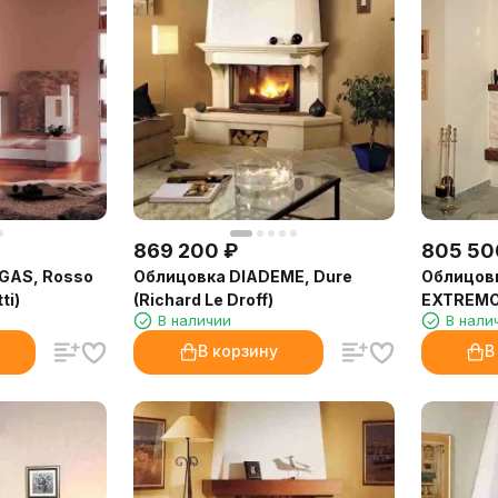
869 200
₽
805 50
GAS, Rosso
Облицовка DIADEME, Dure
Облицовка
ti)
(Richard Le Droff)
EXTREMO
В наличии
В нали
В корзину
В