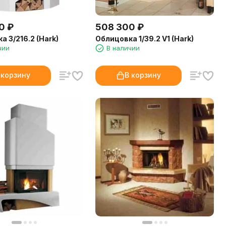
0
₽
508 300
₽
 3/216.2 (Hark)
Облицовка 1/39.2 V1 (Hark)
чии
В наличии
 корзину
В корзину