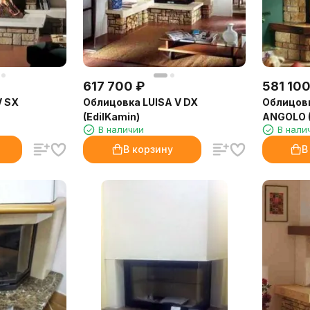
617 700
₽
581 10
V SX
Облицовка LUISA V DX
Облицов
(EdilKamin)
ANGOLO (
В наличии
В нали
В корзину
В