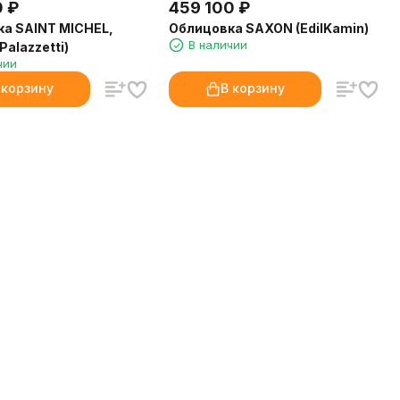
0
₽
459 100
₽
а SAINT MICHEL,
Облицовка SAXON (EdilKamin)
В наличии
Palazzetti)
чии
 корзину
В корзину