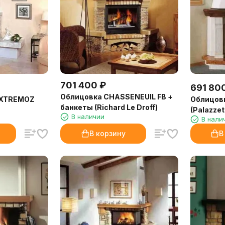
701 400
₽
691 80
Облицовка CHASSENEUIL FB +
 EXTREMOZ
Облицов
банкеты (Richard Le Droff)
(Palazzett
В наличии
В нали
В корзину
В