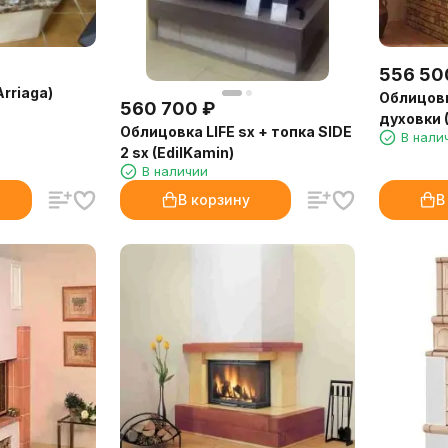
556 50
rriaga)
Облицовк
560 700
₽
духовки (
Облицовка LIFE sx + топка SIDE
В нали
2 sx (EdilKamin)
В наличии
В корзину
В