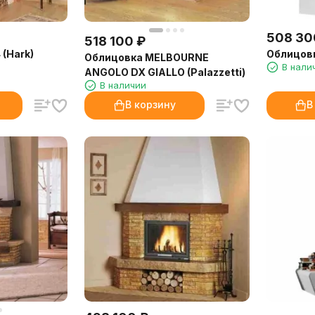
508 30
518 100
₽
 (Hark)
Облицовка
Облицовка MELBOURNE
В нали
ANGOLO DX GIALLO (Palazzetti)
В наличии
В корзину
В