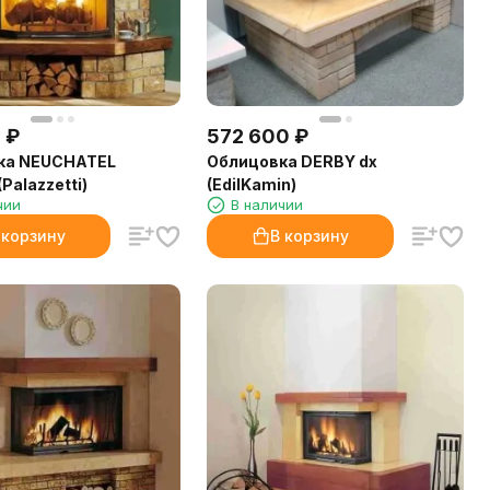
0
₽
572 600
₽
ка NEUCHATEL
Облицовка DERBY dx
Palazzetti)
(EdilKamin)
чии
В наличии
 корзину
В корзину