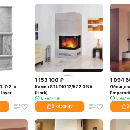
1 153 100
₽
1 094 
LO 2, c
Камин STUDIO 12/57.2.0 NA
Облицов
 layer
(Hark)
Emperador
В наличии
В нали
В корзину
В