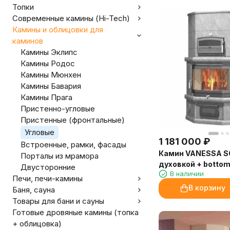
Топки
Современные камины (Hi-Tech)
Камины и облицовки для
каминов
Камины Эклипс
Камины Родос
Камины Мюнхен
Камины Бавария
Камины Прага
Пристенно-угловые
Пристенные (фронтальные)
Угловые
1 181 000
₽
Встроенные, рамки, фасады
Камин VANESSA SO
Порталы из мрамора
духовкой + bottom
Двусторонние
В наличии
(NunnaUuni)
Печи, печи-камины
В корзину
Баня, сауна
Товары для бани и сауны
Готовые дровяные камины (топка
+ облицовка)