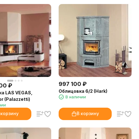
997 100
₽
600
₽
Облицовка 6/2 (Hark)
ка LAS VEGAS,
В наличии
 (Palazzetti)
чии
 корзину
В корзину