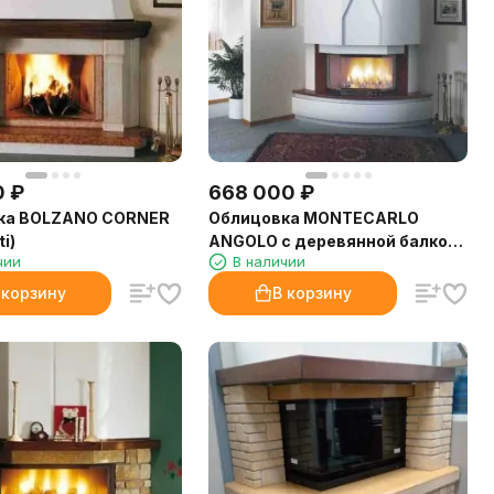
0
₽
668 000
₽
ка BOLZANO CORNER
Облицовка MONTECARLO
i)
ANGOLO с деревянной балкой
чии
В наличии
(Palazzetti)
 корзину
В корзину