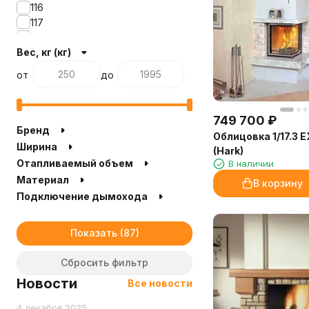
116
117
118
Вес, кг (кг)
118.71
119
от
до
120
120.2
123
749 700
₽
124
Бренд
Облицовка 1/17.3
124.5
Ширина
(Hark)
125
Отапливаемый объем
В наличии
129
Материал
В корзину
129.4
Подключение дымохода
134.5
134.6
135
Показать
135.4
135.8
Сбросить фильтр
138.9
Новости
Все новости
141
141.1
4 декабря 2025